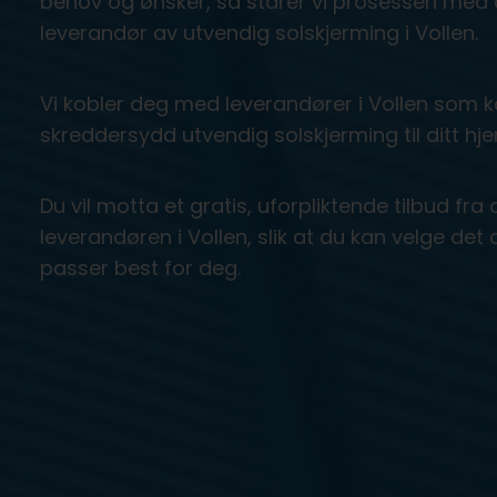
behov og ønsker, så starer vi prosessen med å
leverandør av utvendig solskjerming i Vollen.
Vi kobler deg med leverandører i Vollen som ka
skreddersydd utvendig solskjerming til ditt hjem
Du vil motta et gratis, uforpliktende tilbud f
leverandøren i Vollen, slik at du kan velge det
passer best for deg.