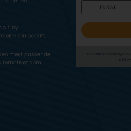
 finne rett
PRIVAT
o
n tilby
 eller din bedrift.
ra den mest passende
Din kontaktinformasjon bli
person­
 alternativet som