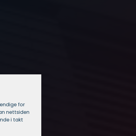
vendige for
dan nettsiden
nde i takt