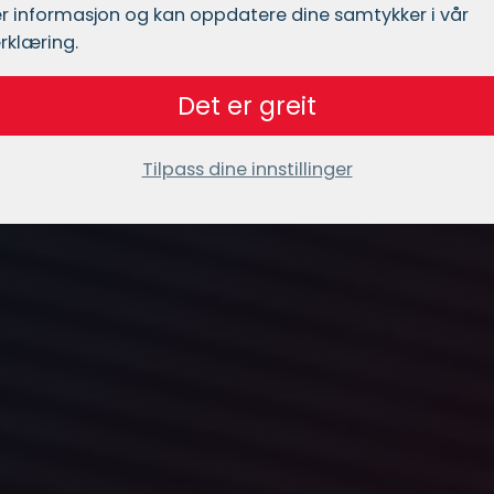
r informasjon og kan oppdatere dine samtykker i vår
rklæring.
Det er greit
Tilpass dine innstillinger