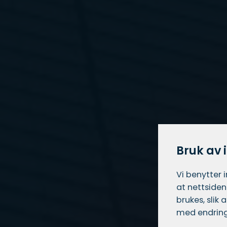
Bruk av 
Vi benytter 
at nettsiden
brukes, slik
med endring