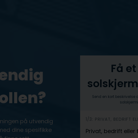
Få et
vendig
solskjerm
ollen?
Send en kort beskrivelse 
solskjermi
h
1/3: PRIVAT, BEDRIFT 
øsningen på utvendig
e
 med dine spesifikke
Privat, bedrift elle
r