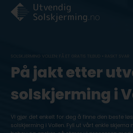
Skip
to
content
SOLSKJERMING VOLLEN: FÅ ET GRATIS TILBUD • RASKT SVAR
På jakt etter ut
solskjerming i V
Vi gjør det enkelt for deg å finne den beste l
solskjerming i Vollen. Fyll ut vårt enkle skjema