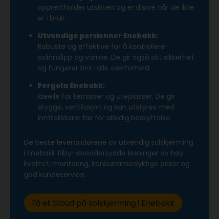
opprettholder utsikten og er diskré når de ikke
er i bruk.
Utvendige persienner Enebakk:
Robuste og effektive for å kontrollere
solinnslipp og varme. De gir også økt sikkerhet
og fungerer bra i alle værforhold.
Pergola Enebakk:
Ideelle for terrasser og uteplasser. De gir
skygge, ventilasjon og kan utstyres med
inntrekkbare tak for allsidig beskyttelse.
De beste leverandørene av utvendig solskjerming
i Enebakk tilbyr skreddersydde løsninger av høy
kvalitet, montering, konkurransedyktige priser og
god kundeservice.
Få et tilbud på solskjerming i Enebakk