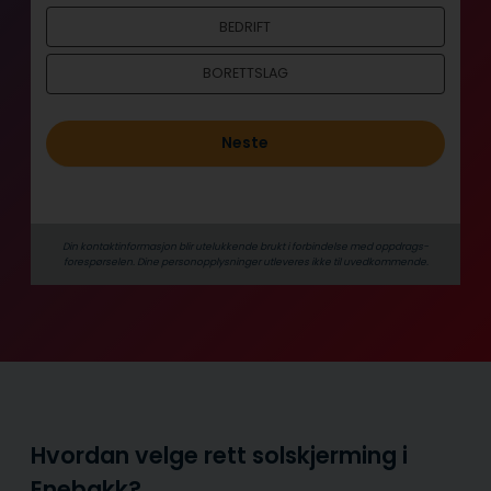
o
BEDRIFT
l
d
BORETTSLAG
Neste
Din kontaktinformasjon blir utelukkende brukt i forbindelse med oppdrags­
forespørselen. Dine person­­opplysninger utleveres ikke til uvedkommende.
Hvordan velge rett solskjerming i
Enebakk?