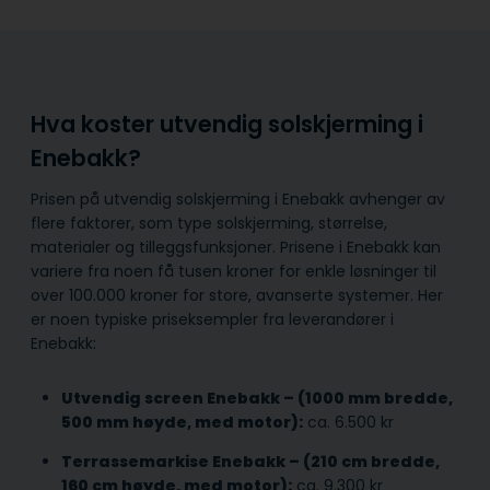
Hva koster utvendig solskjerming i
Enebakk?
Prisen på utvendig solskjerming i Enebakk avhenger av
flere faktorer, som type solskjerming, størrelse,
materialer og tilleggsfunksjoner. Prisene i Enebakk kan
variere fra noen få tusen kroner for enkle løsninger til
over 100.000 kroner for store, avanserte systemer. Her
er noen typiske priseksempler fra leverandører i
Enebakk:
Utvendig screen Enebakk – (1000 mm bredde,
500 mm høyde, med motor):
ca. 6.500 kr
Terrassemarkise Enebakk – (210 cm bredde,
160 cm høyde, med motor):
ca. 9.300 kr