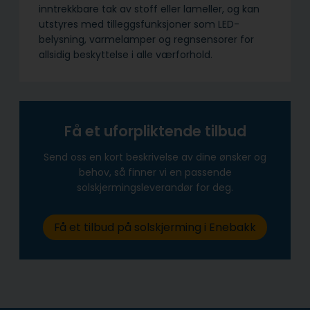
inntrekkbare tak av stoff eller lameller, og kan
utstyres med tilleggsfunksjoner som LED-
belysning, varmelamper og regnsensorer for
allsidig beskyttelse i alle værforhold.
Få et uforpliktende tilbud
Send oss en kort beskrivelse av dine ønsker og
behov, så finner vi en passende
solskjermingsleverandør for deg.
Få et tilbud på solskjerming i Enebakk