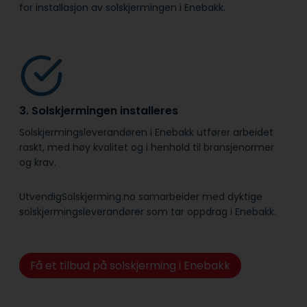
for installasjon av solskjermingen i Enebakk.
3. Solskjermingen installeres
Solskjermingsleverandøren i Enebakk utfører arbeidet
raskt, med høy kvalitet og i henhold til bransje­normer
og krav.
UtvendigSolskjerming.no samarbeider med dyktige
solskjermingsleverandører som tar oppdrag i Enebakk.
Få et tilbud på solskjerming i Enebakk