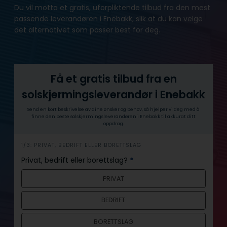
Du vil motta et gratis, uforpliktende tilbud fra den mest
passende leverandøren i Enebakk, slik at du kan velge
det alternativet som passer best for deg.
Få et gratis tilbud fra en
solskjermingsleverandør i Enebakk
Send en kort beskrivelse av dine ønsker og behov, så hjelper vi deg med å
finne den beste solskjermingsleverandøren i Enebakk til akkurat ditt
oppdrag.
h
1/3: PRIVAT, BEDRIFT ELLER BORETTSLAG
e
Privat, bedrift eller borettslag?
*
r
PRIVAT
o
BEDRIFT
BORETTSLAG