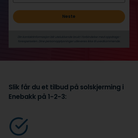
Neste
Din kontaktinformasjon blir utelukkende brukt i forbindelse med oppdrags­
forespørselen. Dine person­­opplysninger utleveres ikke til uvedkommende.
Slik får du et tilbud på solskjerming i
Enebakk på
1-2-3: