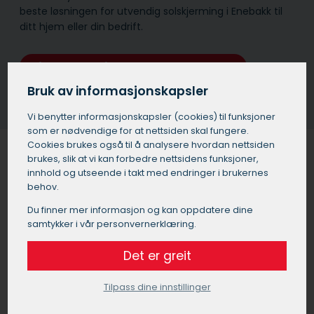
beste løsningen for utvendig solskjerming i Enebakk til
ditt hjem eller din bedrift.
Få et tilbud på solskjerming i Enebakk
Bruk av informasjonskapsler
Vi benytter informasjons­kapsler (cookies) til funksjoner
som er nødvendige for at nettsiden skal fungere.
Cookies brukes også til å analysere hvordan nettsiden
brukes, slik at vi kan forbedre nettsidens funksjoner,
innhold og utseende i takt med endringer i brukernes
Solskjerming for bedrifter og
behov.
kontorer i Enebakk
Du finner mer informasjon og kan oppdatere dine
samtykker i vår personvernerklæring.
Utvendig solskjerming i Enebakk er ikke bare viktig for
boliger, men også for de som driver næring, som f.eks.
Det er greit
butikklokaler og kontorer. Noen av de viktigste fordelene
ved å montere utvendig solskjerming i næringsbygg i
Tilpass dine innstillinger
Enebakk er: