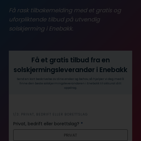
Få rask tilbakemelding med et gratis og
uforpliktende tilbud på utvendig
solskjerming i Enebakk.
Få et gratis tilbud fra en
solskjermingsleverandør i Enebakk
Send en kort beskrivelse av dine ønsker og behov, så hjelper vi deg med å
finne den beste solskjermingsleverandøren i Enebakk til akkurat ditt
oppdrag.
i
1/3: PRIVAT, BEDRIFT ELLER BORETTSLAG
n
Privat, bedrift eller borettslag?
*
n
PRIVAT
h