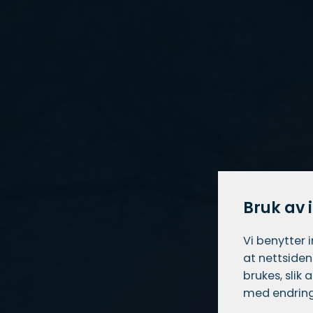
Bruk av 
Vi benytter 
at nettsiden
brukes, slik
med endring