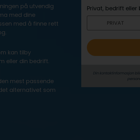
e
øsningen på utvendig
Privat, bedrift elle
r
jema med dine
PRIVAT
o
ssen med å finne rett
og.
m kan tilby
 eller din bedrift.
Din kontaktinformasjon bli
person­
ra den mest passende
 det alternativet som