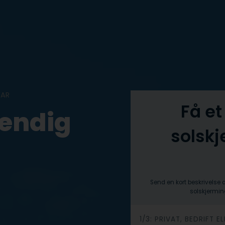
VAR
Få et
vendig
solskj
Send en kort beskrivelse 
solskjerming
h
1/3: PRIVAT, BEDRIFT 