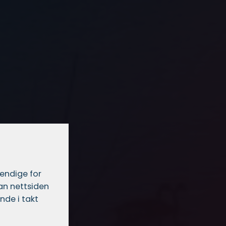
vendige for
dan nettsiden
nde i takt