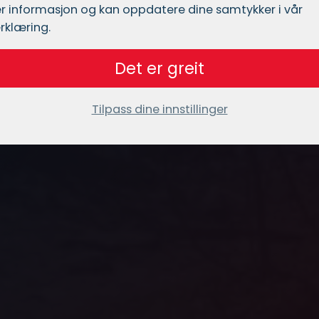
r informasjon og kan oppdatere dine samtykker i vår
rklæring.
Det er greit
Tilpass dine innstillinger