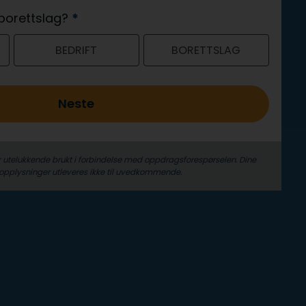
r borettslag?
*
BEDRIFT
BORETTSLAG
Neste
r utelukkende brukt i forbindelse med oppdrags­forespørselen. Dine
­opplysninger utleveres ikke til uvedkommende.