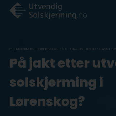
Skip
to
content
SOLSKJERMING LØRENSKOG: FÅ ET GRATIS TILBUD • RASKT S
På jakt etter ut
solskjerming i
Lørenskog?