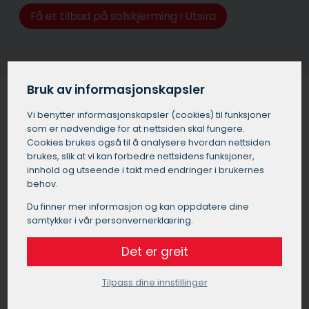
Få et tilbud på solskjerming i Utsira
Bruk av informasjonskapsler
Vi benytter informasjons­kapsler (cookies) til funksjoner
som er nødvendige for at nettsiden skal fungere.
Solskjerming for bedrifter og
Cookies brukes også til å analysere hvordan nettsiden
kontorer i Utsira
brukes, slik at vi kan forbedre nettsidens funksjoner,
innhold og utseende i takt med endringer i brukernes
Utvendig solskjerming i Utsira er ikke bare viktig for
behov.
boliger, men også for de som driver næring, som f.eks.
Du finner mer informasjon og kan oppdatere dine
butikklokaler og kontorer. Noen av de viktigste fordelene
samtykker i vår personvernerklæring.
ved å montere utvendig solskjerming i næringsbygg i
Utsira er:
Det er greit
Forbedret komfort:
Tilpass dine innstillinger
Solskjerming i Utsira reduserer blending og
varmeoppbygging som igjen skaper et mer