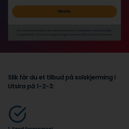
Neste
Din kontaktinformasjon blir utelukkende brukt i forbindelse med oppdrags­
forespørselen. Dine person­­opplysninger utleveres ikke til uvedkommende.
Slik får du et tilbud på solskjerming i
Utsira på
1-2-3:
1. Send forespørsel