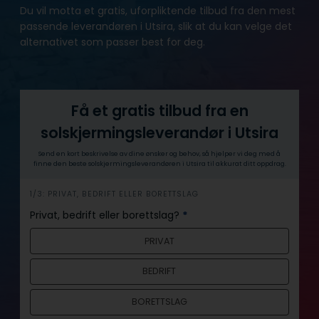
Du vil motta et gratis, uforpliktende tilbud fra den mest
passende leverandøren i Utsira, slik at du kan velge det
alternativet som passer best for deg.
Få et gratis tilbud fra en
solskjermingsleverandør i Utsira
Send en kort beskrivelse av dine ønsker og behov, så hjelper vi deg med å
finne den beste solskjermingsleverandøren i Utsira til akkurat ditt oppdrag.
h
1/3: PRIVAT, BEDRIFT ELLER BORETTSLAG
e
Privat, bedrift eller borettslag?
*
r
PRIVAT
o
BEDRIFT
BORETTSLAG