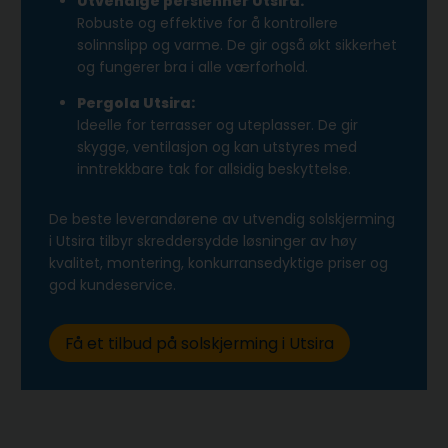
Utvendige persienner Utsira:
Robuste og effektive for å kontrollere
solinnslipp og varme. De gir også økt sikkerhet
og fungerer bra i alle værforhold.
Pergola Utsira:
Ideelle for terrasser og uteplasser. De gir
skygge, ventilasjon og kan utstyres med
inntrekkbare tak for allsidig beskyttelse.
De beste leverandørene av utvendig solskjerming
i Utsira tilbyr skreddersydde løsninger av høy
kvalitet, montering, konkurransedyktige priser og
god kundeservice.
Få et tilbud på solskjerming i Utsira