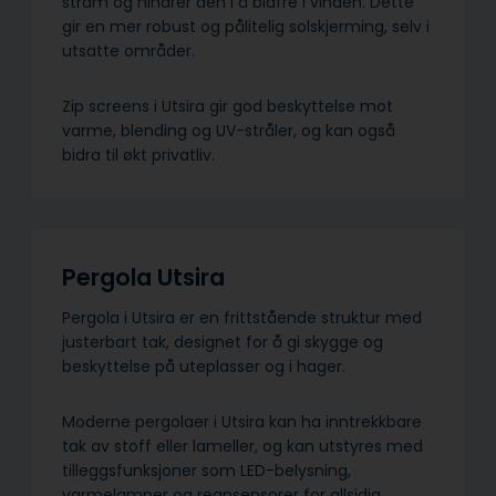
stram og hindrer den i å blafre i vinden. Dette
gir en mer robust og pålitelig solskjerming, selv i
utsatte områder.
Zip screens i Utsira gir god beskyttelse mot
varme, blending og UV-stråler, og kan også
bidra til økt privatliv.
Pergola Utsira
Pergola i Utsira er en frittstående struktur med
justerbart tak, designet for å gi skygge og
beskyttelse på uteplasser og i hager.
Moderne pergolaer i Utsira kan ha inntrekkbare
tak av stoff eller lameller, og kan utstyres med
tilleggsfunksjoner som LED-belysning,
varmelamper og regnsensorer for allsidig