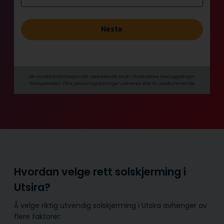
Neste
Din kontaktinformasjon blir utelukkende brukt i forbindelse med oppdrags­
forespørselen. Dine person­­opplysninger utleveres ikke til uvedkommende.
Hvordan velge rett solskjerming i
Utsira?
Å velge riktig utvendig solskjerming i Utsira avhenger av
flere faktorer: