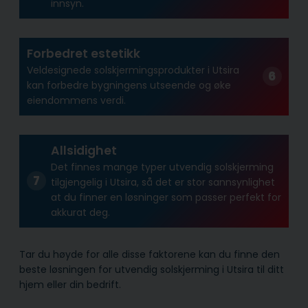
innsyn.
Forbedret estetikk
Veldesignede solskjermingsprodukter i Utsira
kan forbedre bygningens utseende og øke
eiendommens verdi.
Allsidighet
Det finnes mange typer utvendig solskjerming
tilgjengelig i Utsira, så det er stor sannsynlighet
at du finner en løsninger som passer perfekt for
akkurat deg.
Tar du høyde for alle disse faktorene kan du finne den
beste løsningen for utvendig solskjerming i Utsira til ditt
hjem eller din bedrift.