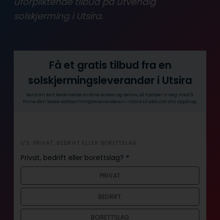
uforpliktende tilbud på utvendig
solskjerming i Utsira.
Få et gratis tilbud fra en
solskjermingsleverandør i Utsira
Send en kort beskrivelse av dine ønsker og behov, så hjelper vi deg med å
finne den beste solskjermingsleverandøren i Utsira til akkurat ditt oppdrag.
i
1/3: PRIVAT, BEDRIFT ELLER BORETTSLAG
n
Privat, bedrift eller borettslag?
*
n
PRIVAT
h
o
BEDRIFT
l
d
BORETTSLAG