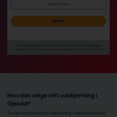
BORETTSLAG
Neste
Din kontaktinformasjon blir utelukkende brukt i forbindelse med oppdrags­
forespørselen. Dine person­­opplysninger utleveres ikke til uvedkommende.
Hvordan velge rett solskjerming i
Gjesdal?
Å velge riktig utvendig solskjerming i Gjesdal avhenger