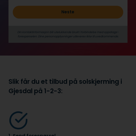
Neste
Din kontaktinformasjon blir utelukkende brukt i forbindelse med oppdrags­
forespørselen. Dine person­­opplysninger utleveres ikke til uvedkommende.
Slik får du et tilbud på solskjerming i
Gjesdal på
1-2-3:
1. Send forespørsel