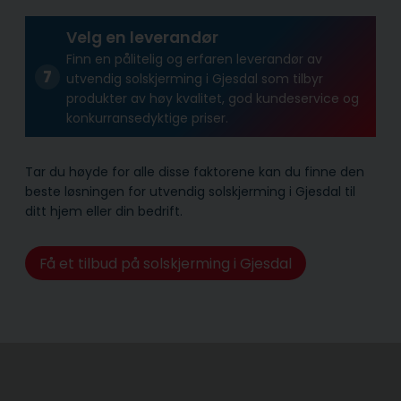
Velg en leverandør
Finn en pålitelig og erfaren leverandør av
utvendig solskjerming i Gjesdal som tilbyr
produkter av høy kvalitet, god kundeservice og
konkurransedyktige priser.
Tar du høyde for alle disse faktorene kan du finne den
beste løsningen for utvendig solskjerming i Gjesdal til
ditt hjem eller din bedrift.
Få et tilbud på solskjerming i Gjesdal