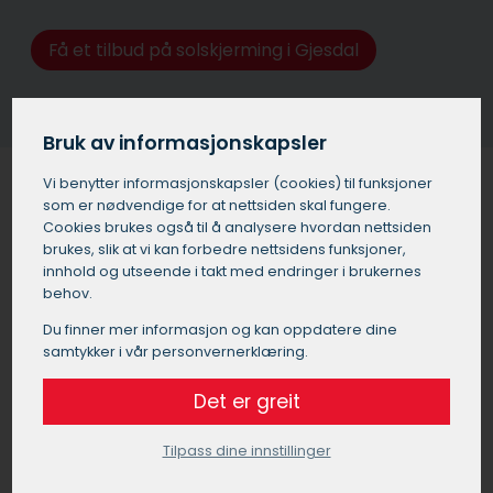
Få et tilbud på solskjerming i Gjesdal
Bruk av informasjonskapsler
Vi benytter informasjons­kapsler (cookies) til funksjoner
som er nødvendige for at nettsiden skal fungere.
Cookies brukes også til å analysere hvordan nettsiden
Solskjerming for bedrifter og
brukes, slik at vi kan forbedre nettsidens funksjoner,
kontorer i Gjesdal
innhold og utseende i takt med endringer i brukernes
behov.
Utvendig solskjerming i Gjesdal er ikke bare viktig for
Du finner mer informasjon og kan oppdatere dine
boliger, men også for de som driver næring, som f.eks.
samtykker i vår personvernerklæring.
butikklokaler og kontorer. Noen av de viktigste fordelene
ved å montere utvendig solskjerming i næringsbygg i
Det er greit
Gjesdal er:
Tilpass dine innstillinger
Forbedret komfort:
Solskjerming i Gjesdal reduserer blending og