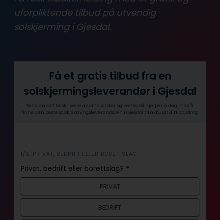
uforpliktende tilbud på utvendig
solskjerming i Gjesdal.
Få et gratis tilbud fra en
solskjermingsleverandør i Gjesdal
Send en kort beskrivelse av dine ønsker og behov, så hjelper vi deg med å
finne den beste solskjermingsleverandøren i Gjesdal til akkurat ditt oppdrag.
i
1/3: PRIVAT, BEDRIFT ELLER BORETTSLAG
n
Privat, bedrift eller borettslag?
*
n
PRIVAT
h
o
BEDRIFT
l
d