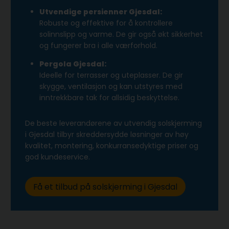
Utvendige persienner Gjesdal:
Robuste og effektive for å kontrollere
solinnslipp og varme. De gir også økt sikkerhet
og fungerer bra i alle værforhold.
Pergola Gjesdal:
Ideelle for terrasser og uteplasser. De gir
skygge, ventilasjon og kan utstyres med
inntrekkbare tak for allsidig beskyttelse.
De beste leverandørene av utvendig solskjerming
i Gjesdal tilbyr skreddersydde løsninger av høy
kvalitet, montering, konkurransedyktige priser og
god kundeservice.
Få et tilbud på solskjerming i Gjesdal