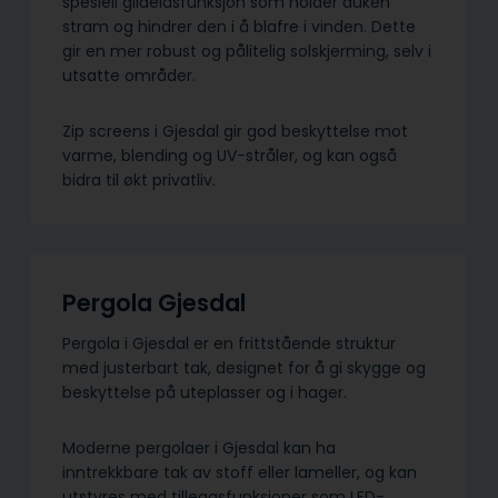
spesiell glidelåsfunksjon som holder duken
stram og hindrer den i å blafre i vinden. Dette
gir en mer robust og pålitelig solskjerming, selv i
utsatte områder.
Zip screens i Gjesdal gir god beskyttelse mot
varme, blending og UV-stråler, og kan også
bidra til økt privatliv.
Pergola Gjesdal
Pergola i Gjesdal er en frittstående struktur
med justerbart tak, designet for å gi skygge og
beskyttelse på uteplasser og i hager.
Moderne pergolaer i Gjesdal kan ha
inntrekkbare tak av stoff eller lameller, og kan
utstyres med tilleggsfunksjoner som LED-