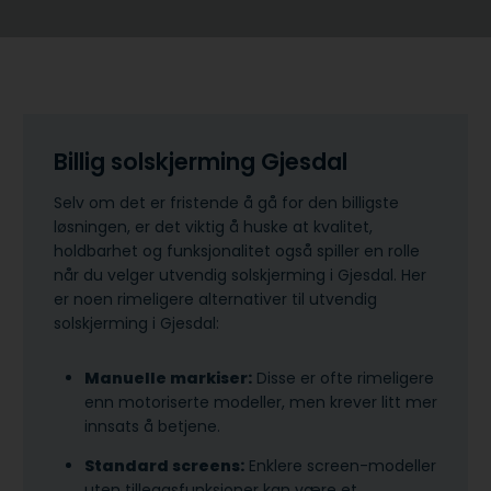
Billig solskjerming Gjesdal
Selv om det er fristende å gå for den billigste
løsningen, er det viktig å huske at kvalitet,
holdbarhet og funksjonalitet også spiller en rolle
når du velger utvendig solskjerming i Gjesdal. Her
er noen rimeligere alternativer til utvendig
solskjerming i Gjesdal:
Manuelle markiser:
Disse er ofte rimeligere
enn motoriserte modeller, men krever litt mer
innsats å betjene.
Standard screens:
Enklere screen-modeller
uten tilleggsfunksjoner kan være et