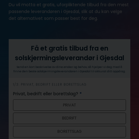
Du vil motta et gratis, uforpliktende tilbud fra den mest
passende leverandøren i Gjesdal, slik at du kan velge
det alternativet som passer best for deg.
Få et gratis tilbud fra en
solskjermingsleverandør i Gjesdal
Send en kort beskrivelse av dine ønsker og behov, så hjelper vi deg med å
finne den beste solskjermingsleverandøren i Gjesdal til akkurat ditt oppdrag.
h
1/3: PRIVAT, BEDRIFT ELLER BORETTSLAG
e
Privat, bedrift eller borettslag?
*
r
PRIVAT
o
BEDRIFT
BORETTSLAG