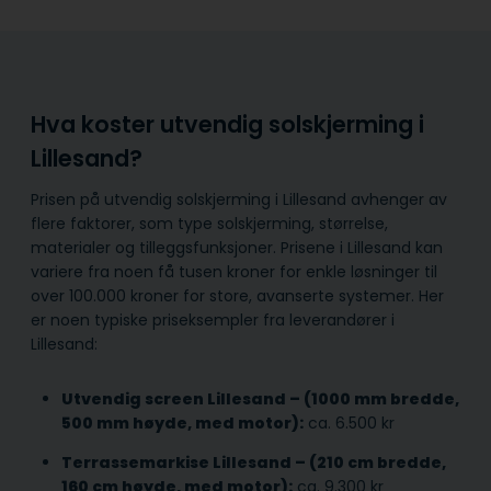
Hva koster utvendig solskjerming i
Lillesand?
Prisen på utvendig solskjerming i Lillesand avhenger av
flere faktorer, som type solskjerming, størrelse,
materialer og tilleggsfunksjoner. Prisene i Lillesand kan
variere fra noen få tusen kroner for enkle løsninger til
over 100.000 kroner for store, avanserte systemer. Her
er noen typiske priseksempler fra leverandører i
Lillesand:
Utvendig screen Lillesand – (1000 mm bredde,
500 mm høyde, med motor):
ca. 6.500 kr
Terrassemarkise Lillesand – (210 cm bredde,
160 cm høyde, med motor):
ca. 9.300 kr