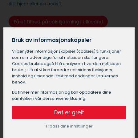
ditt hjem eller din bedrift.
Få et tilbud på solskjerming i Lillesand
Bruk av informasjonskapsler
Vi benytter informasjons­kapsler (cookies) til funksjoner
som er nødvendige for at nettsiden skal fungere.
Cookies brukes også til å analysere hvordan nettsiden
brukes, slik at vi kan forbedre nettsidens funksjoner,
Solskjerming for bedrifter og
innhold og utseende i takt med endringer i brukernes
behov.
kontorer i Lillesand
Du finner mer informasjon og kan oppdatere dine
Utvendig solskjerming i Lillesand er ikke bare viktig for
samtykker i vår personvernerklæring.
boliger, men også for de som driver næring, som f.eks.
butikklokaler og kontorer. Noen av de viktigste fordelene
Det er greit
ved å montere utvendig solskjerming i næringsbygg i
Lillesand er:
Tilpass dine innstillinger