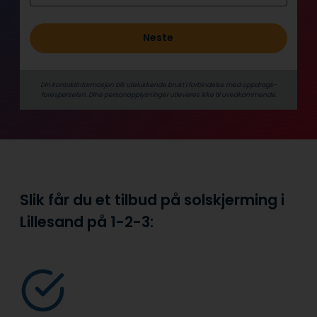
Neste
Din kontaktinformasjon blir utelukkende brukt i forbindelse med oppdrags­
forespørselen. Dine person­­opplysninger utleveres ikke til uvedkommende.
Slik får du et tilbud på solskjerming i
Lillesand på
1-2-3: