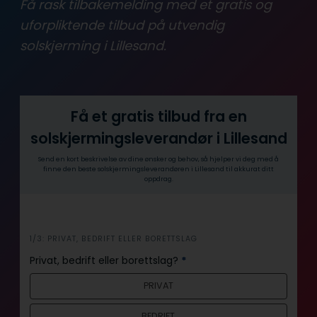
Få rask tilbakemelding med et gratis og
uforpliktende tilbud på utvendig
solskjerming i Lillesand.
Få et gratis tilbud fra en
solskjermingsleverandør i Lillesand
Send en kort beskrivelse av dine ønsker og behov, så hjelper vi deg med å
finne den beste solskjermingsleverandøren i Lillesand til akkurat ditt
oppdrag.
i
1/3: PRIVAT, BEDRIFT ELLER BORETTSLAG
n
Privat, bedrift eller borettslag?
*
n
PRIVAT
h
o
BEDRIFT