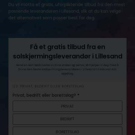
Du vil motta et gratis, uforpliktende tilbud fra den mest
passende leverandøren i Lillesand, slik at du kan velge
det alternativet som passer best for deg.
Få et gratis tilbud fra en
solskjermingsleverandør i Lillesand
Send en kort beskrivelse av dine ønsker og behov, så hjelper vi deg med å
finne den beste solskjermingsleverandøren i Lillesand til akkurat ditt
oppdrag.
h
1/3: PRIVAT, BEDRIFT ELLER BORETTSLAG
e
Privat, bedrift eller borettslag?
*
r
PRIVAT
o
BEDRIFT
BORETTSLAG