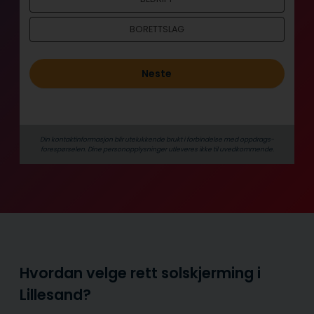
l
d
BORETTSLAG
Neste
Din kontaktinformasjon blir utelukkende brukt i forbindelse med oppdrags­
forespørselen. Dine person­­opplysninger utleveres ikke til uvedkommende.
Hvordan velge rett solskjerming i
Lillesand?