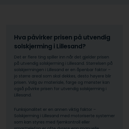
Hva påvirker prisen på utvendig
solskjerming i Lillesand?
Det er flere ting spiller inn når det gjelder prisen
på utvendig solskjerming i Lillesand. Størrelsen på
solskjermingen i Lillesand er en åpenbar faktor –
jo større areal som skal dekkes, desto høyere blir
prisen. Valg av materiale, farge og mønster kan
også påvirke prisen for utvendig solskjerming i
Lillesand.
Funksjonalitet er en annen viktig faktor –
Solskjerming i Lillesand med motoriserte systemer
som kan styres med fjernkontroll eller
smarttelefon er ofte dyrere enn manuelle