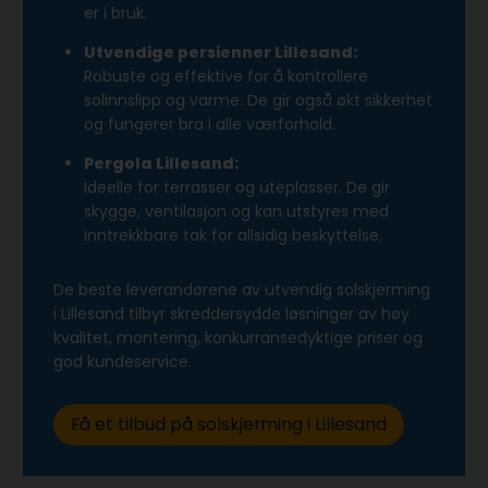
er i bruk.
Utvendige persienner Lillesand:
Robuste og effektive for å kontrollere
solinnslipp og varme. De gir også økt sikkerhet
og fungerer bra i alle værforhold.
Pergola Lillesand:
Ideelle for terrasser og uteplasser. De gir
skygge, ventilasjon og kan utstyres med
inntrekkbare tak for allsidig beskyttelse.
De beste leverandørene av utvendig solskjerming
i Lillesand tilbyr skreddersydde løsninger av høy
kvalitet, montering, konkurransedyktige priser og
god kundeservice.
Få et tilbud på solskjerming i Lillesand