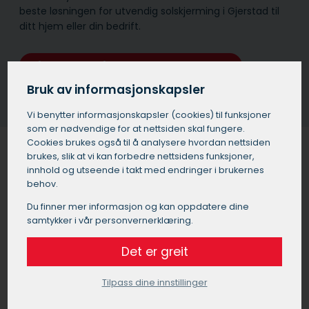
beste løsningen for utvendig solskjerming i Gjerstad til
ditt hjem eller din bedrift.
Få et tilbud på solskjerming i Gjerstad
Bruk av informasjonskapsler
Vi benytter informasjons­kapsler (cookies) til funksjoner
som er nødvendige for at nettsiden skal fungere.
Cookies brukes også til å analysere hvordan nettsiden
brukes, slik at vi kan forbedre nettsidens funksjoner,
innhold og utseende i takt med endringer i brukernes
Solskjerming for bedrifter og
behov.
kontorer i Gjerstad
Du finner mer informasjon og kan oppdatere dine
samtykker i vår personvernerklæring.
Utvendig solskjerming i Gjerstad er ikke bare viktig for
boliger, men også for de som driver næring, som f.eks.
Det er greit
butikklokaler og kontorer. Noen av de viktigste fordelene
ved å montere utvendig solskjerming i næringsbygg i
Tilpass dine innstillinger
Gjerstad er: