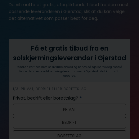
Du vil motta et gratis, uforpliktende tilbud fra den mest
passende leverandøren i Gjerstad, slik at du kan velge
det alternativet som passer best for deg.
Få et gratis tilbud fra en
solskjermingsleverandør i Gjerstad
Send en kort beskrivelse av dine ønsker og behov, så hjelper vi deg med å
finne den beste solskjermingsleverandøren i Gjerstad til akkurat ditt
oppdrag.
h
1/3: PRIVAT, BEDRIFT ELLER BORETTSLAG
e
Privat, bedrift eller borettslag?
*
r
PRIVAT
o
BEDRIFT
BORETTSLAG