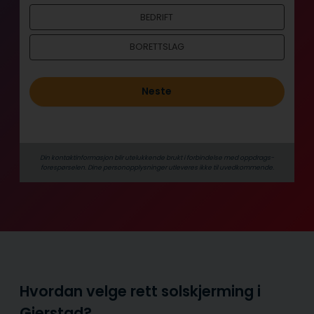
o
BEDRIFT
l
d
BORETTSLAG
Neste
Din kontaktinformasjon blir utelukkende brukt i forbindelse med oppdrags­
forespørselen. Dine person­­opplysninger utleveres ikke til uvedkommende.
Hvordan velge rett solskjerming i
Gjerstad?