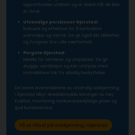
opprettholder utsikten og er diskré når de ikke
er i bruk.
Utvendige persienner Gjerstad:
Robuste og effektive for å kontrollere
solinnslipp og varme. De gir også økt sikkerhet
og fungerer bra i alle værforhold.
Pergola Gjerstad:
Ideelle for terrasser og uteplasser. De gir
skygge, ventilasjon og kan utstyres med
inntrekkbare tak for allsidig beskyttelse.
De beste leverandørene av utvendig solskjerming
i Gjerstad tilbyr skreddersydde løsninger av høy
kvalitet, montering, konkurransedyktige priser og
god kundeservice.
Få et tilbud på solskjerming i Gjerstad