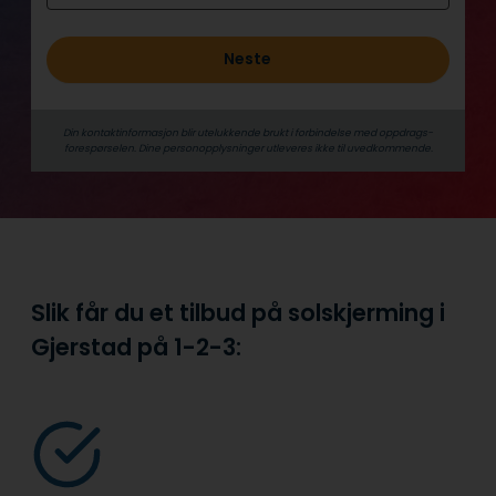
Neste
Din kontaktinformasjon blir utelukkende brukt i forbindelse med oppdrags­
forespørselen. Dine person­­opplysninger utleveres ikke til uvedkommende.
Slik får du et tilbud på solskjerming i
Gjerstad på
1-2-3: