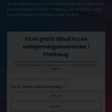
Du vil motta et gratis, uforpliktende tilbud fra den mest
passende leverandøren i Frekhaug, slik at du kan velge
det alternativet som passer best for deg.
Få et gratis tilbud fra en
solskjermingsleverandør i
Frekhaug
Send en kort beskrivelse av dine ønsker og behov, så hjelper vi deg med å
finne den beste solskjermingsleverandøren i Frekhaug til akkurat ditt
oppdrag.
h
1/3: PRIVAT, BEDRIFT ELLER BORETTSLAG
e
Privat, bedrift eller borettslag?
*
r
PRIVAT
o
BEDRIFT