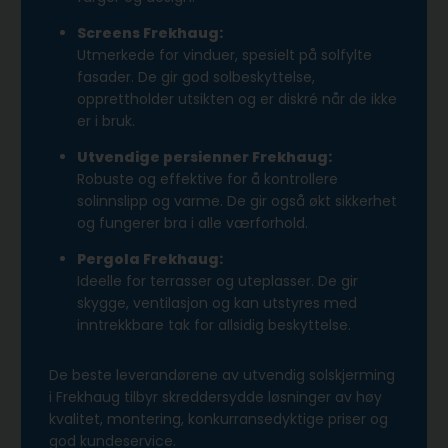
Screens Frekhaug:
Utmerkede for vinduer, spesielt på solfylte
fasader. De gir god solbeskyttelse,
opprettholder utsikten og er diskré når de ikke
er i bruk.
Utvendige persienner Frekhaug:
Robuste og effektive for å kontrollere
solinnslipp og varme. De gir også økt sikkerhet
og fungerer bra i alle værforhold.
Pergola Frekhaug:
Ideelle for terrasser og uteplasser. De gir
skygge, ventilasjon og kan utstyres med
inntrekkbare tak for allsidig beskyttelse.
De beste leverandørene av utvendig solskjerming
i Frekhaug tilbyr skreddersydde løsninger av høy
kvalitet, montering, konkurransedyktige priser og
god kundeservice.