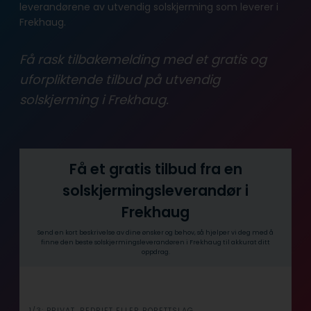
leverandørene av utvendig solskjerming som leverer i
Frekhaug.
Få rask tilbakemelding med et gratis og
uforpliktende tilbud på utvendig
solskjerming i Frekhaug.
Få et gratis tilbud fra en
solskjermingsleverandør i
Frekhaug
Send en kort beskrivelse av dine ønsker og behov, så hjelper vi deg med å
finne den beste solskjermingsleverandøren i Frekhaug til akkurat ditt
oppdrag.
1/3: PRIVAT, BEDRIFT ELLER BORETTSLAG