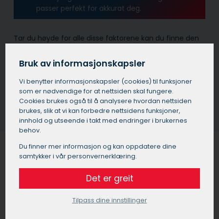
passer perfekt for akkurat deg.
Tar du høyde for alle disse faktorene kan du finne den
beste løsningen for utvendig solskjerming i Frekhaug til
ditt hjem eller din bedrift.
Bruk av informasjonskapsler
Vi benytter informasjons­kapsler (cookies) til funksjoner
Få et tilbud på solskjerming i Frekhaug
som er nødvendige for at nettsiden skal fungere.
Cookies brukes også til å analysere hvordan nettsiden
brukes, slik at vi kan forbedre nettsidens funksjoner,
innhold og utseende i takt med endringer i brukernes
behov.
Du finner mer informasjon og kan oppdatere dine
samtykker i vår personvernerklæring.
Solskjerming for bedrifter og
Det er greit
kontorer i Frekhaug
Tilpass dine innstillinger
Utvendig solskjerming i Frekhaug er ikke bare viktig for
boliger, men også for de som driver næring, som f.eks.