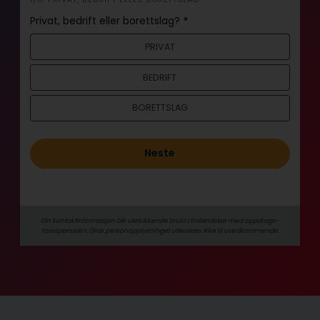
i
n
Privat, bedrift eller borettslag?
*
n
PRIVAT
h
o
BEDRIFT
l
d
BORETTSLAG
Neste
Din kontaktinformasjon blir utelukkende brukt i forbindelse med oppdrags­
forespørselen. Dine person­­opplysninger utleveres ikke til uvedkommende.