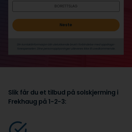
BORETTSLAG
Neste
Din kontaktinformasjon blir utelukkende brukt i forbindelse med oppdrags­
forespørselen. Dine person­­opplysninger utleveres ikke til uvedkommende.
Slik får du et tilbud på solskjerming i
Frekhaug på
1-2-3: