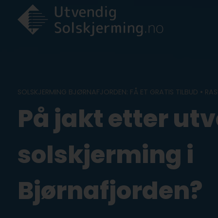
Skip
to
content
SOLSKJERMING BJØRNAFJORDEN: FÅ ET GRATIS TILBUD • RA
På jakt etter ut
solskjerming i
Bjørnafjorden?