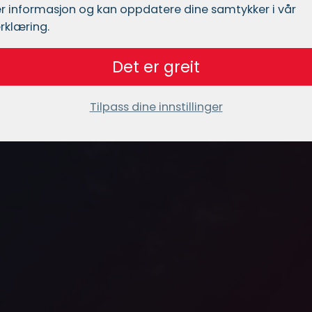
r informasjon og kan oppdatere dine samtykker i vår
rklæring.
Det er greit
Tilpass dine innstillinger