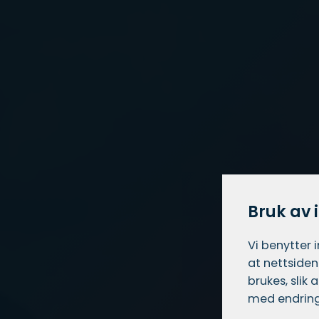
Bruk av 
Vi benytter 
at nettsiden
brukes, slik
med endring