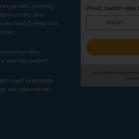
e
øsningen på utvendig
Privat, bedrift elle
r
e skjema med dine
PRIVAT
o
ssen med å finne rett
orden.
n som kan tilby
 eller din bedrift.
Din kontaktinformasjon bli
person­
ra den mest passende
ge det alternativet