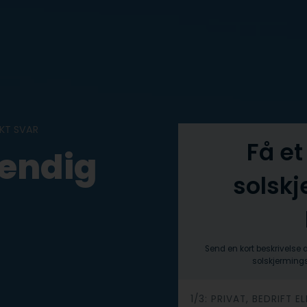
SKT SVAR
Få et
vendig
solskj
Send en kort beskrivelse 
solskjermingsl
h
1/3: PRIVAT, BEDRIFT 