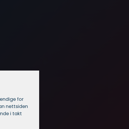
vendige for
dan nettsiden
nde i takt