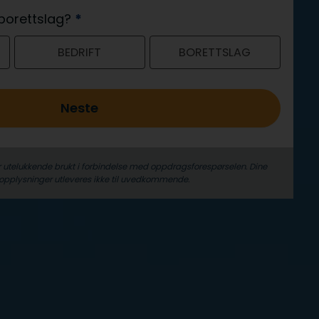
r borettslag?
*
BEDRIFT
BORETTSLAG
Neste
r utelukkende brukt i forbindelse med oppdrags­forespørselen. Dine
­opplysninger utleveres ikke til uvedkommende.