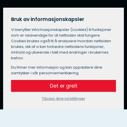
Om tjenesten
Om UtvendigSolskjerming.no
Bruk av informasjonskapsler
For solskjermingsleverandører
Vi benytter informasjons­kapsler (cookies) til funksjoner
Slik fungerer UtvendigSolskjerming.no
som er nødvendige for at nettsiden skal fungere.
Vilkår for bruk
Cookies brukes også til å analysere hvordan nettsiden
Personvern
brukes, slik at vi kan forbedre nettsidens funksjoner,
Bruk av offentlig informasjon
innhold og utseende i takt med endringer i brukernes
UtvendigSolskjerming.no in English
behov.
Du finner mer informasjon og kan oppdatere dine
samtykker i vår personvernerklæring.
Få et tilbud på solskjerming
Det er greit
Tilpass dine innstillinger
403 Forbidden
openresty/1.31.1.1