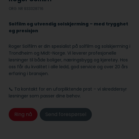
ORG. NR 933328716
Solfilm og utvendig solskjerming – med trygghet
og presisjon
Roger Solfilm er din spesialist på solfilm og solskjerming i
Trondheim og Midt-Norge. Vi leverer profesjonelle
løsninger til både boliger, næringsbygg og kjøretøy. Hos
oss får du kvalitet i alle ledd, god service og over 20 års
erfaring i bransjen.
📞 Ta kontakt for en uforpliktende prat – vi skreddersyr
løsninger som passer dine behov.
Ring nå
Send forespørsel