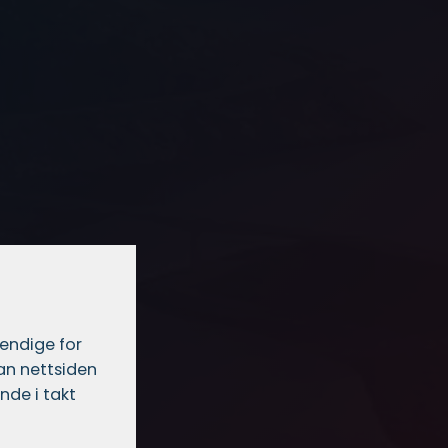
vendige for
dan nettsiden
nde i takt