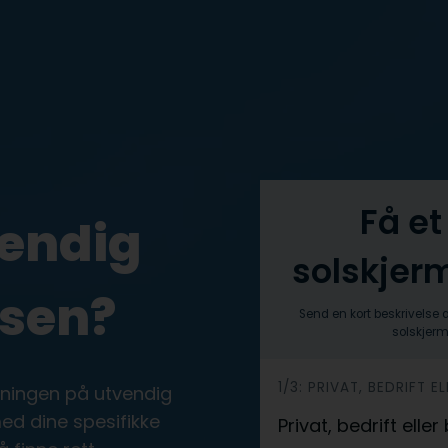
Få et
vendig
solskjer
Osen?
Send en kort beskrivelse 
solskjerm
h
1/3: PRIVAT, BEDRIFT 
øsningen på utvendig
e
med dine spesifikke
Privat, bedrift elle
r