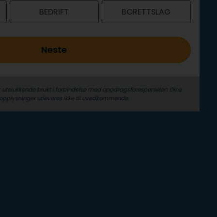
BEDRIFT
BORETTSLAG
Neste
r utelukkende brukt i forbindelse med oppdrags­forespørselen. Dine
­opplysninger utleveres ikke til uvedkommende.