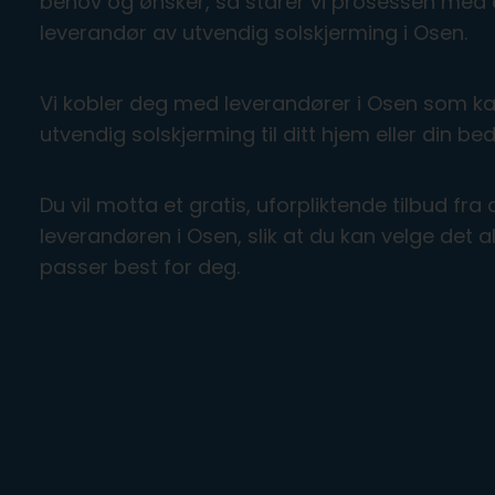
behov og ønsker, så starer vi prosessen med å
leverandør av utvendig solskjerming i Osen.
Vi kobler deg med leverandører i Osen som ka
utvendig solskjerming til ditt hjem eller din bedr
Du vil motta et gratis, uforpliktende tilbud f
leverandøren i Osen, slik at du kan velge det 
passer best for deg.