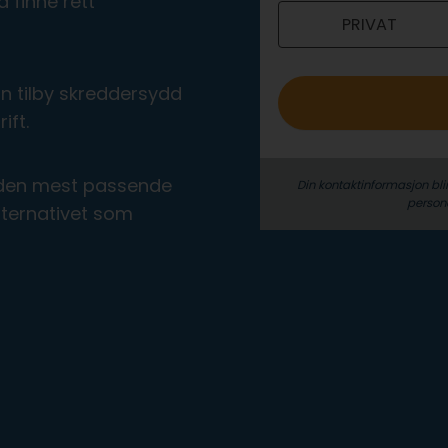
 finne rett
PRIVAT
o
n tilby skreddersydd
ift.
ra den mest passende
Din kontaktinformasjon bli
person­
alternativet som