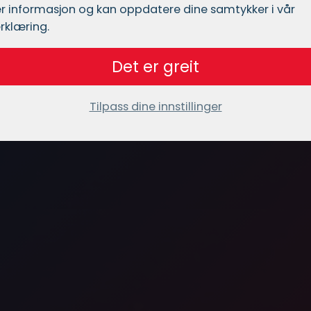
r informasjon og kan oppdatere dine samtykker i vår
rklæring.
Det er greit
Tilpass dine innstillinger