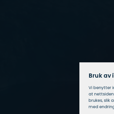
Bruk av 
Vi benytter 
at nettsiden
brukes, slik
med endring