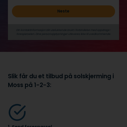
Neste
Din kontaktinformasjon blir utelukkende brukt i forbindelse med oppdrags­
forespørselen. Dine person­­opplysninger utleveres ikke til uvedkommende.
Slik får du et tilbud på solskjerming i
Moss på
1-2-3:
1. Send forespørsel