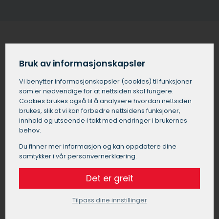
Solskjerming for bedrifter og
Bruk av informasjonskapsler
kontorer i Moss
Vi benytter informasjons­kapsler (cookies) til funksjoner
som er nødvendige for at nettsiden skal fungere.
Utvendig solskjerming i Moss er ikke bare viktig for
Cookies brukes også til å analysere hvordan nettsiden
boliger, men også for de som driver næring, som f.eks.
brukes, slik at vi kan forbedre nettsidens funksjoner,
butikklokaler og kontorer. Noen av de viktigste fordelene
innhold og utseende i takt med endringer i brukernes
ved å montere utvendig solskjerming i næringsbygg i
behov.
Moss er:
Du finner mer informasjon og kan oppdatere dine
samtykker i vår personvernerklæring.
Forbedret komfort:
Solskjerming i Moss reduserer blending og
Det er greit
varmeoppbygging som igjen skaper et mer
behagelig arbeidsmiljø for ansatte.
Tilpass dine innstillinger
Økt energieffektivitet: