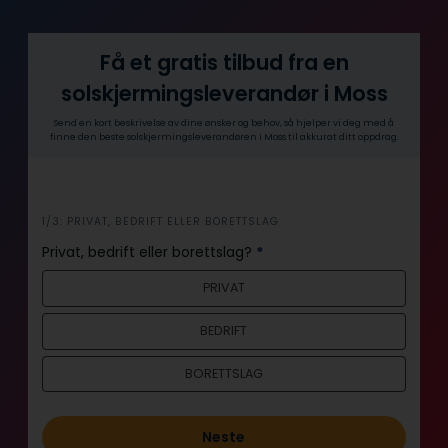
Få et gratis tilbud fra en
solskjermingsleverandør i Moss
Send en kort beskrivelse av dine ønsker og behov, så hjelper vi deg med å
finne den beste solskjermingsleverandøren i Moss til akkurat ditt oppdrag.
i
1/3: PRIVAT, BEDRIFT ELLER BORETTSLAG
n
Privat, bedrift eller borettslag?
*
n
PRIVAT
h
o
BEDRIFT
l
d
BORETTSLAG
Neste