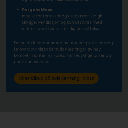
Pergola Moss:
Ideelle for terrasser og uteplasser. De gir
skygge, ventilasjon og kan utstyres med
inntrekkbare tak for allsidig beskyttelse.
De beste leverandørene av utvendig solskjerming
i Moss tilbyr skreddersydde løsninger av høy
kvalitet, montering, konkurransedyktige priser og
god kundeservice.
Få et tilbud på solskjerming i Moss