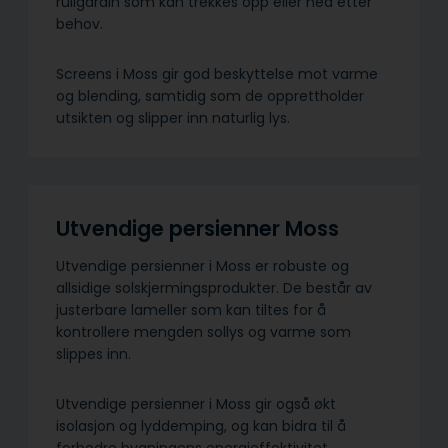
rullgardin som kan trekkes opp eller ned etter
behov.
Screens i Moss gir god beskyttelse mot varme
og blending, samtidig som de opprettholder
utsikten og slipper inn naturlig lys.
Utvendige persienner Moss
Utvendige persienner i Moss er robuste og
allsidige solskjermings­produkter. De består av
justerbare lameller som kan tiltes for å
kontrollere mengden sollys og varme som
slippes inn.
Utvendige persienner i Moss gir også økt
isolasjon og lyddemping, og kan bidra til å
forbedre bygningens energieffektivitet.