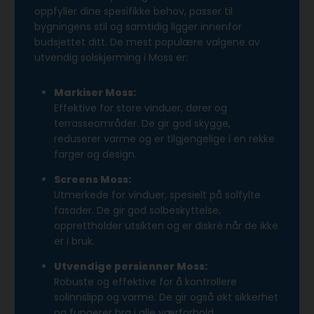
oppfyller dine spesifikke behov, passer til
bygningens stil og samtidig ligger innenfor
budsjettet ditt. De mest populære valgene av
utvendig solskjerming i Moss er:
Markiser Moss:
Effektive for store vinduer, dører og
terrasseområder. De gir god skygge,
reduserer varme og er tilgjengelige i en rekke
farger og design.
Screens Moss:
Utmerkede for vinduer, spesielt på solfylte
fasader. De gir god solbeskyttelse,
opprettholder utsikten og er diskré når de ikke
er i bruk.
Utvendige persienner Moss:
Robuste og effektive for å kontrollere
solinnslipp og varme. De gir også økt sikkerhet
og fungerer bra i alle værforhold.