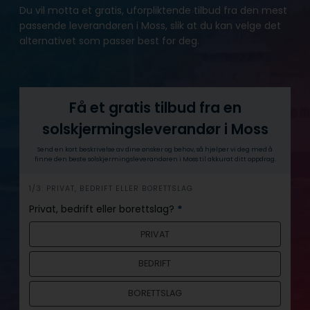
Du vil motta et gratis, uforpliktende tilbud fra den mest
passende leverandøren i Moss, slik at du kan velge det
alternativet som passer best for deg.
Få et gratis tilbud fra en
solskjermingsleverandør i Moss
Send en kort beskrivelse av dine ønsker og behov, så hjelper vi deg med å
finne den beste solskjermingsleverandøren i Moss til akkurat ditt oppdrag.
h
1/3: PRIVAT, BEDRIFT ELLER BORETTSLAG
e
Privat, bedrift eller borettslag?
*
r
PRIVAT
o
BEDRIFT
BORETTSLAG