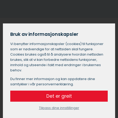
Bruk av informasjonskapsler
Solskjerming for bedrifter og
Vi benytter informasjons­kapsler (cookies) til funksjoner
kontorer i Lurøy
som er nødvendige for at nettsiden skal fungere.
Cookies brukes også til å analysere hvordan nettsiden
Utvendig solskjerming i Lurøy er ikke bare viktig for
brukes, slik at vi kan forbedre nettsidens funksjoner,
boliger, men også for de som driver næring, som f.eks.
innhold og utseende i takt med endringer i brukernes
butikklokaler og kontorer. Noen av de viktigste fordelene
behov.
ved å montere utvendig solskjerming i næringsbygg i
Du finner mer informasjon og kan oppdatere dine
Lurøy er:
samtykker i vår personvernerklæring.
Forbedret komfort:
Det er greit
Solskjerming i Lurøy reduserer blending og
varmeoppbygging som igjen skaper et mer
Tilpass dine innstillinger
behagelig arbeidsmiljø for ansatte.