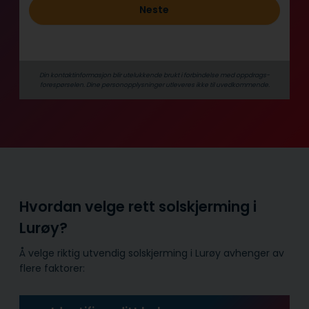
Neste
Din kontaktinformasjon blir utelukkende brukt i forbindelse med oppdrags­
forespørselen. Dine person­­opplysninger utleveres ikke til uvedkommende.
Hvordan velge rett solskjerming i
Lurøy?
Å velge riktig utvendig solskjerming i Lurøy avhenger av
flere faktorer: