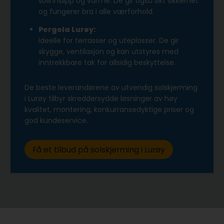
solinnslipp og varme. De gir også økt sikkerhet
og fungerer bra i alle værforhold.
Pergola Lurøy:
Ideelle for terrasser og uteplasser. De gir
skygge, ventilasjon og kan utstyres med
inntrekkbare tak for allsidig beskyttelse.
De beste leverandørene av utvendig solskjerming
i Lurøy tilbyr skreddersydde løsninger av høy
kvalitet, montering, konkurransedyktige priser og
god kundeservice.
Få et tilbud på solskjerming i Lurøy