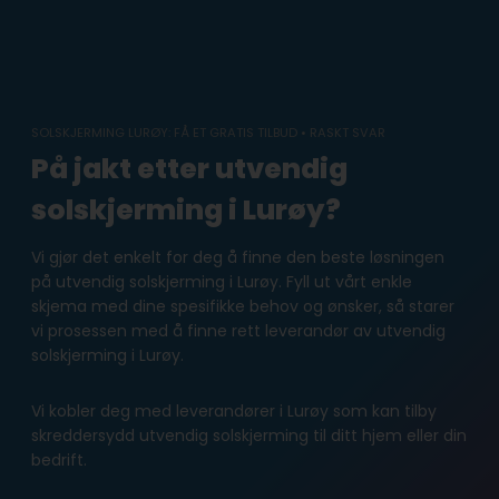
Skip
to
content
SOLSKJERMING LURØY: FÅ ET GRATIS TILBUD • RASKT SVAR
På jakt etter utvendig
solskjerming i Lurøy?
Vi gjør det enkelt for deg å finne den beste løsningen
på utvendig solskjerming i Lurøy. Fyll ut vårt enkle
skjema med dine spesifikke behov og ønsker, så starer
vi prosessen med å finne rett leverandør av utvendig
solskjerming i Lurøy.
Vi kobler deg med leverandører i Lurøy som kan tilby
skreddersydd utvendig solskjerming til ditt hjem eller din
bedrift.