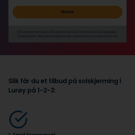
Neste
Din kontaktinformasjon blir utelukkende brukt i forbindelse med oppdrags­
forespørselen. Dine person­­opplysninger utleveres ikke til uvedkommende.
Slik får du et tilbud på solskjerming i
Lurøy på
1-2-3:
1. Send forespørsel