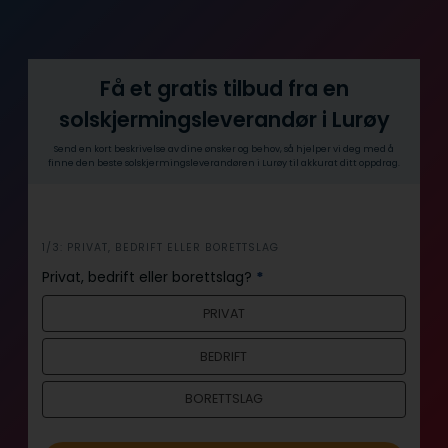
Få et gratis tilbud fra en
solskjermingsleverandør i Lurøy
Send en kort beskrivelse av dine ønsker og behov, så hjelper vi deg med å
finne den beste solskjermingsleverandøren i Lurøy til akkurat ditt oppdrag.
i
1/3: PRIVAT, BEDRIFT ELLER BORETTSLAG
n
Privat, bedrift eller borettslag?
*
n
PRIVAT
h
o
BEDRIFT
l
d
BORETTSLAG