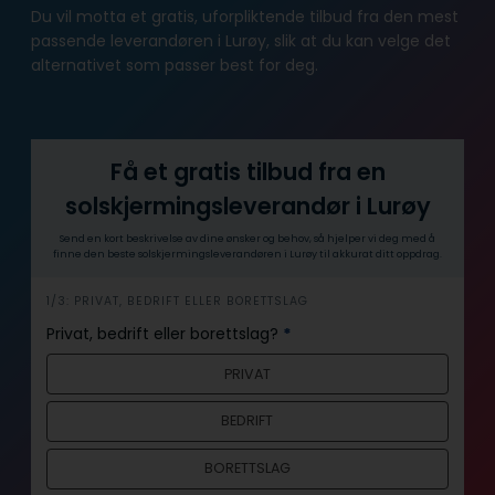
Du vil motta et gratis, uforpliktende tilbud fra den mest
passende leverandøren i Lurøy, slik at du kan velge det
alternativet som passer best for deg.
Få et gratis tilbud fra en
solskjermingsleverandør i Lurøy
Send en kort beskrivelse av dine ønsker og behov, så hjelper vi deg med å
finne den beste solskjermingsleverandøren i Lurøy til akkurat ditt oppdrag.
h
1/3: PRIVAT, BEDRIFT ELLER BORETTSLAG
e
Privat, bedrift eller borettslag?
*
r
PRIVAT
o
BEDRIFT
BORETTSLAG