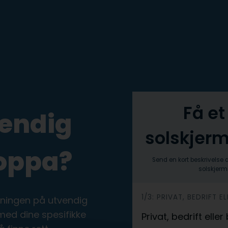
Få et
vendig
solskjerm
Loppa?
Send en kort beskrivelse 
solskjermi
h
1/3: PRIVAT, BEDRIFT 
øsningen på utvendig
e
 med dine spesifikke
Privat, bedrift elle
r