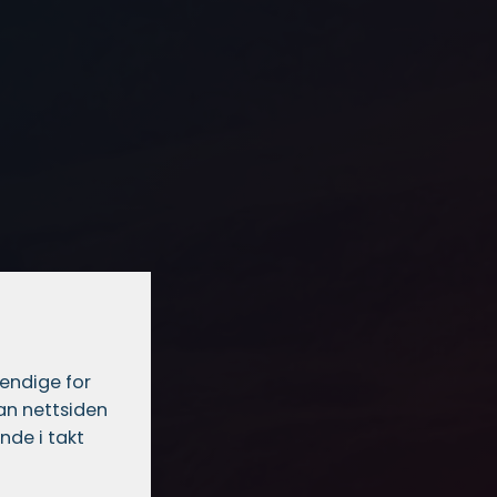
vendige for
dan nettsiden
nde i takt