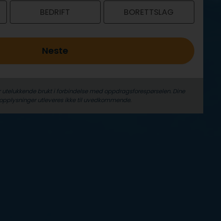
BEDRIFT
BORETTSLAG
Neste
r utelukkende brukt i forbindelse med oppdrags­forespørselen. Dine
­opplysninger utleveres ikke til uvedkommende.