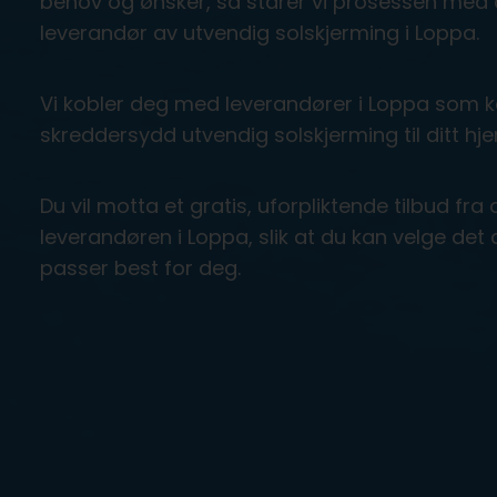
behov og ønsker, så starer vi prosessen med å
leverandør av utvendig solskjerming i Loppa.
Vi kobler deg med leverandører i Loppa som ka
skreddersydd utvendig solskjerming til ditt hjem
Du vil motta et gratis, uforpliktende tilbud f
leverandøren i Loppa, slik at du kan velge det
passer best for deg.