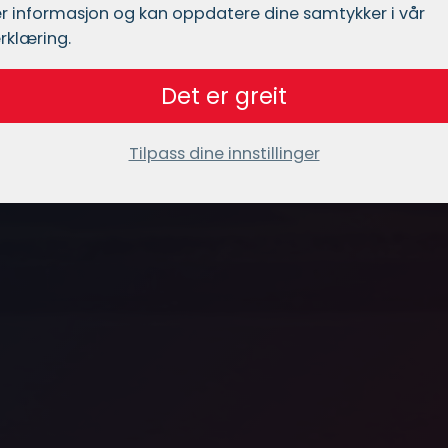
r informasjon og kan oppdatere dine samtykker i vår
rklæring.
Det er greit
Tilpass dine innstillinger