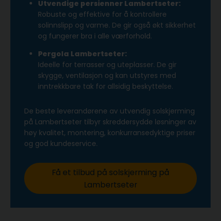
Utvendige persienner Lambertseter:
Robuste og effektive for å kontrollere
solinnslipp og varme. De gir også økt sikkerhet
og fungerer bra i alle værforhold.
Pergola Lambertseter:
Ideelle for terrasser og uteplasser. De gir
skygge, ventilasjon og kan utstyres med
inntrekkbare tak for allsidig beskyttelse.
De beste leverandørene av utvendig solskjerming
på Lambertseter tilbyr skreddersydde løsninger av
høy kvalitet, montering, konkurransedyktige priser
og god kundeservice.
Få et tilbud på solskjerming på
Lambertseter