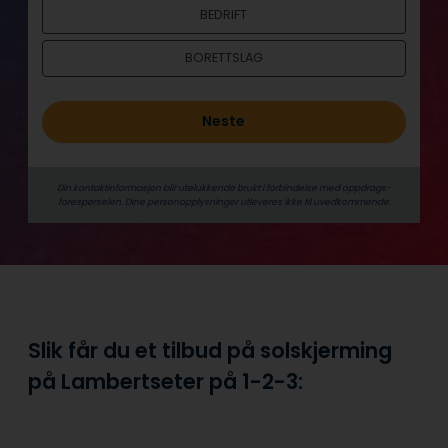
BEDRIFT
BORETTSLAG
Neste
Din kontaktinformasjon blir utelukkende brukt i forbindelse med oppdrags­
forespørselen. Dine person­­opplysninger utleveres ikke til uvedkommende.
Slik får du et tilbud på solskjerming
på Lambertseter på
1-2-3: