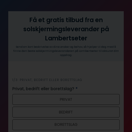
Få et gratis tilbud fra en
solskjermingsleverandør på
Lambertseter
Send en kort beskrivelse av dine ønsker og behov, så hjelper vi deg med å
finne den beste solskjermingsleverandøren på Lambertseter til akkurat ditt
oppdrag.
i
1/3: PRIVAT, BEDRIFT ELLER BORETTSLAG
n
Privat, bedrift eller borettslag?
*
n
PRIVAT
h
o
BEDRIFT
l
d
BORETTSLAG