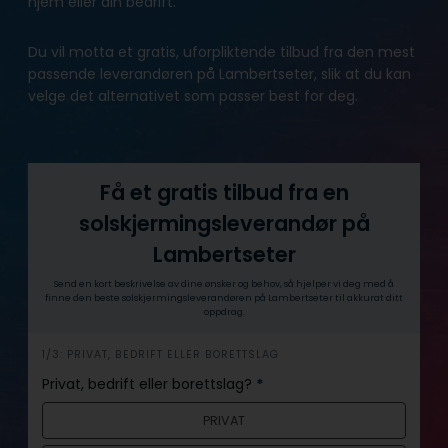
hjem eller din bedrift.
Du vil motta et gratis, uforpliktende tilbud fra den mest
passende leverandøren på Lambertseter, slik at du kan
velge det alternativet som passer best for deg.
Få et gratis tilbud fra en
solskjermingsleverandør på
Lambertseter
Send en kort beskrivelse av dine ønsker og behov, så hjelper vi deg med å
finne den beste solskjermingsleverandøren på Lambertseter til akkurat ditt
oppdrag.
h
1/3: PRIVAT, BEDRIFT ELLER BORETTSLAG
e
Privat, bedrift eller borettslag?
*
r
PRIVAT
o