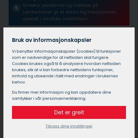
Screens, persienner og markiser på
Lambertseter gir et ekstra lag med privatliv,
spesielt i områder med innsyn.
Bruk av informasjonskapsler
Forbedret estetikk
Veldesignede solskjermingsprodukter på
Vi benytter informasjons­kapsler (cookies) til funksjoner
Lambertseter kan forbedre bygningens
som er nødvendige for at nettsiden skal fungere.
utseende og øke eiendommens verdi.
Cookies brukes også til å analysere hvordan nettsiden
brukes, slik at vi kan forbedre nettsidens funksjoner,
innhold og utseende i takt med endringer i brukernes
behov.
Allsidighet
Det finnes mange typer utvendig solskjerming
Du finner mer informasjon og kan oppdatere dine
samtykker i vår personvernerklæring.
tilgjengelig på Lambertseter, så det er stor
sannsynlighet at du finner en løsninger som
Det er greit
passer perfekt for akkurat deg.
Tilpass dine innstillinger
Tar du høyde for alle disse faktorene kan du finne den
beste løsningen for utvendig solskjerming på