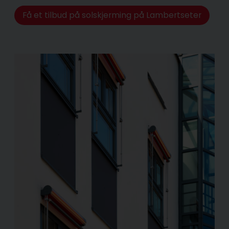
Få et tilbud på solskjerming på Lambertseter