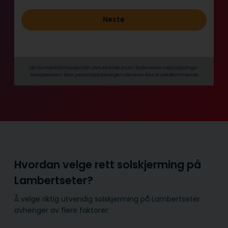
Neste
Din kontaktinformasjon blir utelukkende brukt i forbindelse med oppdrags­
forespørselen. Dine person­­opplysninger utleveres ikke til uvedkommende.
Hvordan velge rett solskjerming på
Lambertseter?
Å velge riktig utvendig solskjerming på Lambertseter
avhenger av flere faktorer: