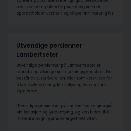
Screens på Lambertseter gir god beskyttelse
mot varme og blending, samtidig som de
opprettholder utsikten og slipper inn naturlig lys.
Utvendige persienner
Lambertseter
Utvendige persienner på Lambertseter er
robuste og allsidige solskjermings­produkter. De
består av justerbare lameller som kan tiltes for
å kontrollere mengden sollys og varme som
slippes inn.
Utvendige persienner på Lambertseter gir også
økt isolasjon og lyddemping, og kan bidra til å
forbedre bygningens energieffektivitet.