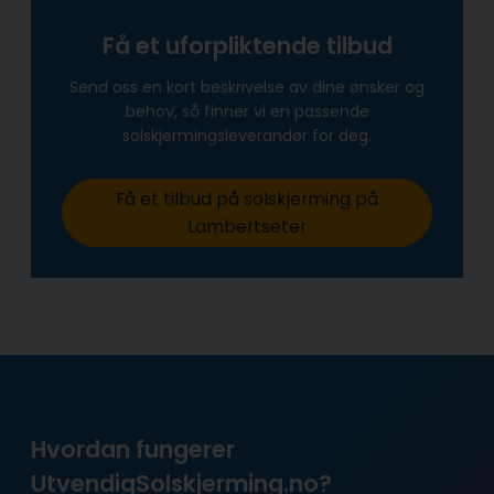
Få et uforpliktende tilbud
Send oss en kort beskrivelse av dine ønsker og
behov, så finner vi en passende
solskjermingsleverandør for deg.
Få et tilbud på solskjerming på
Lambertseter
Hvordan fungerer
UtvendigSolskjerming.no?