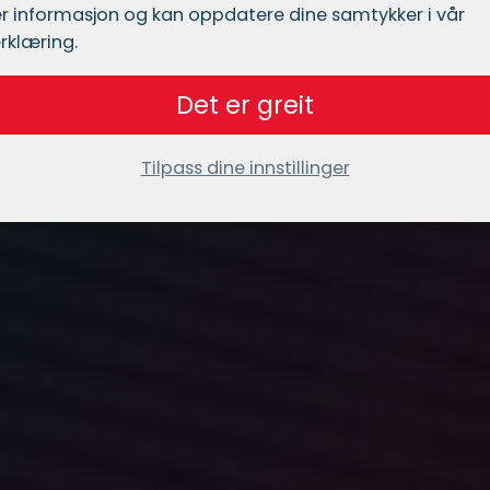
r informasjon og kan oppdatere dine samtykker i vår
rklæring.
Det er greit
Tilpass dine innstillinger