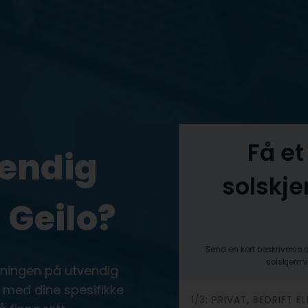
Få et
vendig
solskj
 Geilo?
Send en kort beskrivelse 
solskjermi
øsningen på utvendig
a med dine spesifikke
h
1/3: PRIVAT, BEDRIFT 