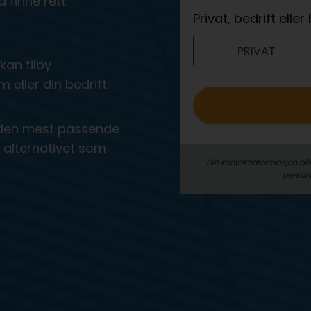
 finne rett
e
Privat, bedrift elle
r
PRIVAT
o
kan tilby
 eller din bedrift.
ra den mest passende
t alternativet som
Din kontaktinformasjon bli
person­