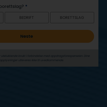
r borettslag?
*
BEDRIFT
BORETTSLAG
Neste
r utelukkende brukt i forbindelse med oppdrags­forespørselen. Dine
­opplysninger utleveres ikke til uvedkommende.