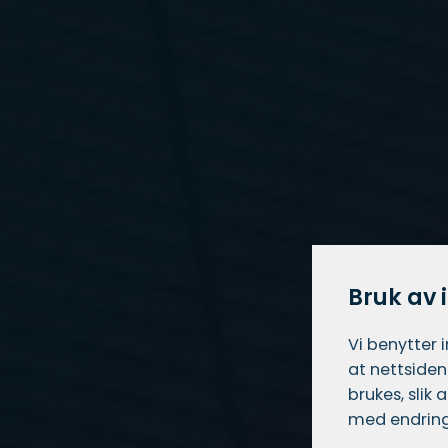
Bruk av 
Vi benytter 
at nettsiden
brukes, slik
med endring