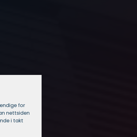
vendige for
dan nettsiden
nde i takt