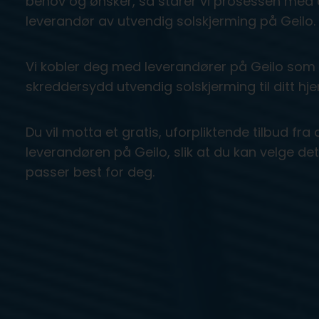
behov og ønsker, så starer vi prosessen med å
leverandør av utvendig solskjerming på Geilo.
Vi kobler deg med leverandører på Geilo som 
skreddersydd utvendig solskjerming til ditt hjem
Du vil motta et gratis, uforpliktende tilbud f
leverandøren på Geilo, slik at du kan velge de
passer best for deg.