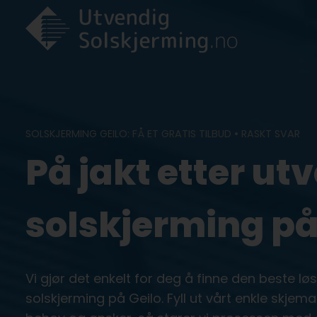
Skip
to
content
SOLSKJERMING GEILO: FÅ ET GRATIS TILBUD • RASKT SVAR
På jakt etter ut
solskjerming på
Vi gjør det enkelt for deg å finne den beste l
solskjerming på Geilo. Fyll ut vårt enkle skjem