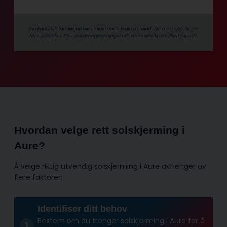
Din kontaktinformasjon blir utelukkende brukt i forbindelse med oppdrags­
forespørselen. Dine person­­opplysninger utleveres ikke til uvedkommende.
Hvordan velge rett solskjerming i
Aure?
Å velge riktig utvendig solskjerming i Aure avhenger av
flere faktorer:
Identifiser ditt behov
Bestem om du trenger solskjerming i Aure for å