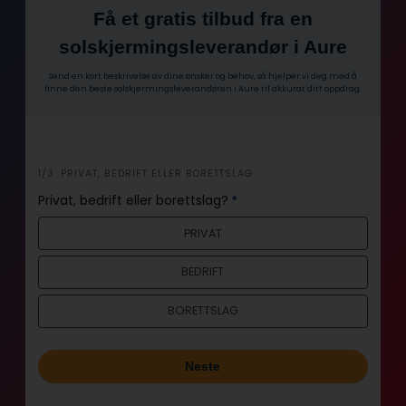
Få et gratis tilbud fra en
solskjermingsleverandør i Aure
Send en kort beskrivelse av dine ønsker og behov, så hjelper vi deg med å
finne den beste solskjermingsleverandøren i Aure til akkurat ditt oppdrag.
1/3: PRIVAT, BEDRIFT ELLER BORETTSLAG
i
n
Privat, bedrift eller borettslag?
*
n
PRIVAT
h
o
BEDRIFT
l
d
BORETTSLAG
Neste