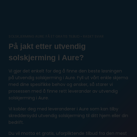
Skip
to
content
SOLSKJERMING AURE: FÅ ET GRATIS TILBUD • RASKT SVAR
På jakt etter utvendig
solskjerming i Aure?
Vi gjør det enkelt for deg å finne den beste løsningen
på utvendig solskjerming i Aure. Fyll ut vårt enkle skjema
med dine spesifikke behov og ønsker, så starer vi
prosessen med å finne rett leverandør av utvendig
solskjerming i Aure.
Vi kobler deg med leverandører i Aure som kan tilby
skreddersydd utvendig solskjerming til ditt hjem eller din
bedrift.
Du vil motta et gratis, uforpliktende tilbud fra den mest