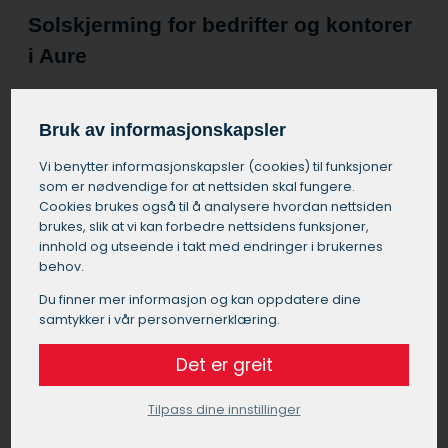
Solskjerming for bedrifter og kontorer
i Aure
Utvendig solskjerming i Aure er ikke bare viktig for
boliger, men også for de som driver næring, som f.eks.
Bruk av informasjonskapsler
butikklokaler og kontorer. Noen av de viktigste fordelene
ved å montere utvendig solskjerming i næringsbygg i
Vi benytter informasjons­kapsler (cookies) til funksjoner
Aure er:
som er nødvendige for at nettsiden skal fungere.
Cookies brukes også til å analysere hvordan nettsiden
brukes, slik at vi kan forbedre nettsidens funksjoner,
Forbedret komfort:
innhold og utseende i takt med endringer i brukernes
Solskjerming i Aure reduserer blending og
behov.
varmeoppbygging som igjen skaper et mer
behagelig arbeidsmiljø for ansatte.
Du finner mer informasjon og kan oppdatere dine
samtykker i vår personvernerklæring.
Økt energieffektivitet:
Ved å redusere behovet for kjøling kan solskjerming i
Det er greit
Aure bidra til lavere energikostnader for bedriften.
Tilpass dine innstillinger
Beskyttelse av kontorutstyr:
Solskjerming i Aure bidrar til å beskytte