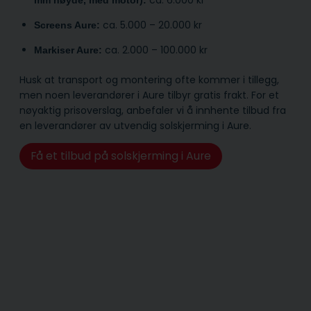
ca. 6.000 kr
mm høyde, med motor):
ca. 5.000 – 20.000 kr
Screens Aure:
ca. 2.000 – 100.000 kr
Markiser Aure:
Husk at transport og montering ofte kommer i tillegg,
men noen leverandører i Aure tilbyr gratis frakt. For et
nøyaktig prisoverslag, anbefaler vi å innhente tilbud fra
en leverandører av utvendig solskjerming i Aure.
Få et tilbud på solskjerming i Aure