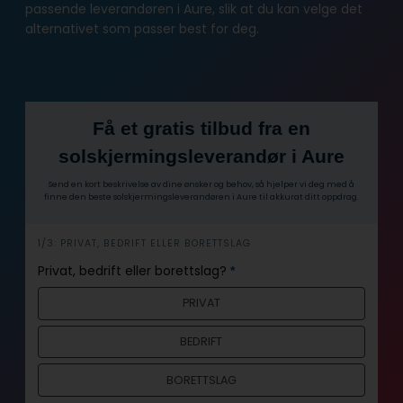
passende leverandøren i Aure, slik at du kan velge det
alternativet som passer best for deg.
Få et gratis tilbud fra en
solskjermingsleverandør i Aure
Send en kort beskrivelse av dine ønsker og behov, så hjelper vi deg med å
finne den beste solskjermingsleverandøren i Aure til akkurat ditt oppdrag.
1/3: PRIVAT, BEDRIFT ELLER BORETTSLAG
h
e
Privat, bedrift eller borettslag?
*
r
PRIVAT
o
BEDRIFT
BORETTSLAG