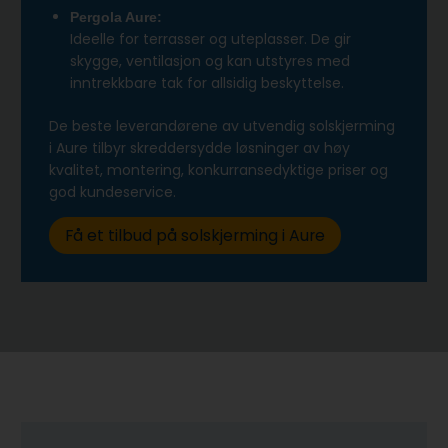
Pergola Aure:
Ideelle for terrasser og uteplasser. De gir
skygge, ventilasjon og kan utstyres med
inntrekkbare tak for allsidig beskyttelse.
De beste leverandørene av utvendig solskjerming
i Aure tilbyr skreddersydde løsninger av høy
kvalitet, montering, konkurransedyktige priser og
god kundeservice.
Få et tilbud på solskjerming i Aure